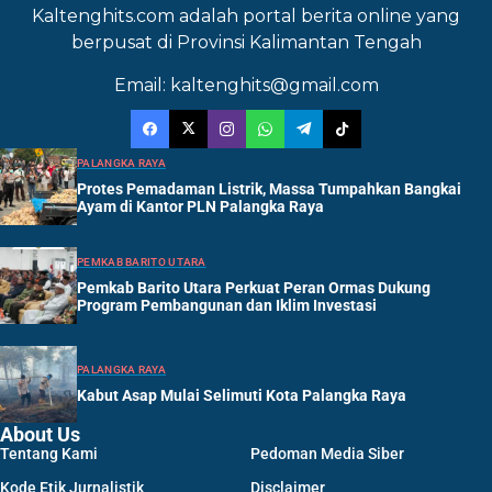
Kaltenghits.com adalah portal berita online yang
berpusat di Provinsi Kalimantan Tengah
Email: kaltenghits@gmail.com
PALANGKA RAYA
Protes Pemadaman Listrik, Massa Tumpahkan Bangkai
Ayam di Kantor PLN Palangka Raya
PEMKAB BARITO UTARA
Pemkab Barito Utara Perkuat Peran Ormas Dukung
Program Pembangunan dan Iklim Investasi
PALANGKA RAYA
Kabut Asap Mulai Selimuti Kota Palangka Raya
About Us
Tentang Kami
Pedoman Media Siber
Kode Etik Jurnalistik
Disclaimer