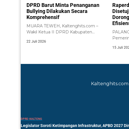
DPRD Barut Minta Penanganan
Raperd
Bullying Dilakukan Secara
Disetu
Komprehensif
Dorong
Efisie
MUARA TEWEH, Kaltenghits.com –
Wakil Ketua II DPRD Kabupaten
PALANGK
Barito Utara, Henny...
Pemerin
22 Juli 2026
Tengah 
15 Juli 20
Kalimant
Kaltenghits.com 
DPRD KALTENG
Legislator Soroti Ketimpangan Infrastruktur, APBD 2027 Di