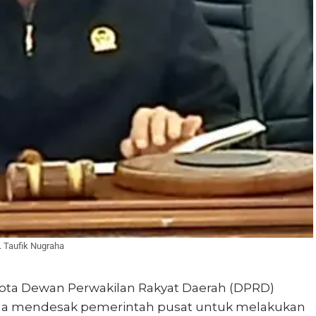
. Taufik Nugraha
ta Dewan Perwakilan Rakyat Daerah (DPRD)
raha mendesak pemerintah pusat untuk melakukan