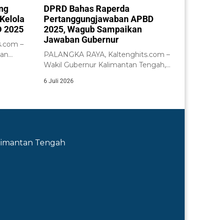
ng
DPRD Bahas Raperda
Kelola
Pertanggungjawaban APBD
 2025
2025, Wagub Sampaikan
Jawaban Gubernur
.com –
tan
PALANGKA RAYA, Kaltenghits.com –
nsi
Wakil Gubernur Kalimantan Tengah,
H. Edy Pratowo, menyampaikan...
6 Juli 2026
Kalimantan Tengah