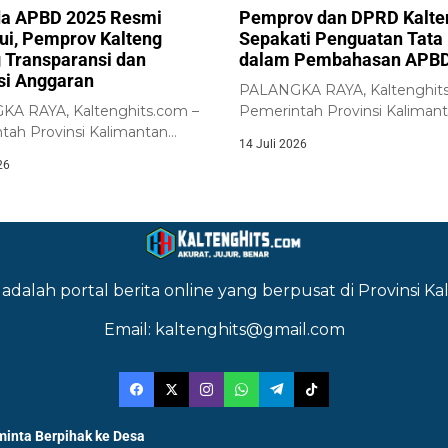
a APBD 2025 Resmi
Pemprov dan DPRD Kalte
jui, Pemprov Kalteng
Sepakati Penguatan Tata 
 Transparansi dan
dalam Pembahasan APBD
nsi Anggaran
PALANGKA RAYA, Kaltenghits
A RAYA, Kaltenghits.com –
Pemerintah Provinsi Kaliman
tah Provinsi Kalimantan
Tengah bersama DPRD Provi
14 Juli 2026
bersama DPRD Provinsi
Kalimantan...
26
an...
adalah portal berita online yang berpusat di Provinsi 
Email: kaltenghits@gmail.com
minta Berpihak ke Desa