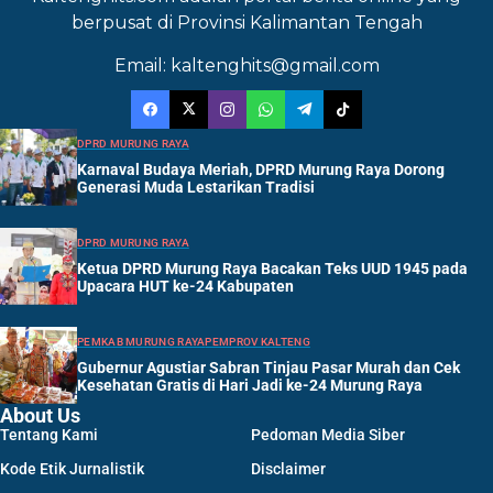
berpusat di Provinsi Kalimantan Tengah
Email: kaltenghits@gmail.com
DPRD MURUNG RAYA
Karnaval Budaya Meriah, DPRD Murung Raya Dorong
Generasi Muda Lestarikan Tradisi
DPRD MURUNG RAYA
Ketua DPRD Murung Raya Bacakan Teks UUD 1945 pada
Upacara HUT ke-24 Kabupaten
PEMKAB MURUNG RAYA
PEMPROV KALTENG
Gubernur Agustiar Sabran Tinjau Pasar Murah dan Cek
Kesehatan Gratis di Hari Jadi ke-24 Murung Raya
About Us
Tentang Kami
Pedoman Media Siber
Kode Etik Jurnalistik
Disclaimer