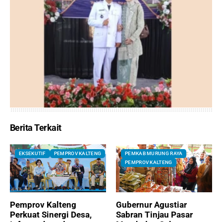
Berita Terkait
EKSEKUTIF
PEMPROV KALTENG
PEMKAB MURUNG RAYA
PEMPROV KALTENG
Pemprov Kalteng
Gubernur Agustiar
Perkuat Sinergi Desa,
Sabran Tinjau Pasar