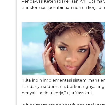
Pengawas Ketenagakerjaan Ahli Utama 
transformasi pembinaan norma kerja dan
“Kita ingin implementasi sistem manaje
Tandanya sederhana, berkurangnya angk
penyakit akibat kerja,” ujar Yassierli.
Ia juga meminta pejabat fungsional ut