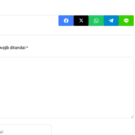
wajib ditandai
*