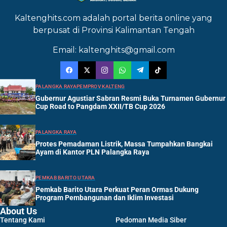
Kaltenghits.com adalah portal berita online yang
berpusat di Provinsi Kalimantan Tengah
Email: kaltenghits@gmail.com
PALANGKA RAYA
PEMPROV KALTENG
Gubernur Agustiar Sabran Resmi Buka Turnamen Gubernur
Cup Road to Pangdam XXII/TB Cup 2026
PALANGKA RAYA
Protes Pemadaman Listrik, Massa Tumpahkan Bangkai
Ayam di Kantor PLN Palangka Raya
PEMKAB BARITO UTARA
Pemkab Barito Utara Perkuat Peran Ormas Dukung
Program Pembangunan dan Iklim Investasi
About Us
Tentang Kami
Pedoman Media Siber