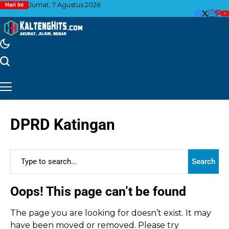
Jumat, 7 Agustus 2026
Hari Ini
DPRD Katingan
Search
Oops! This page can’t be found
The page you are looking for doesn’t exist. It may
have been moved or removed. Please try