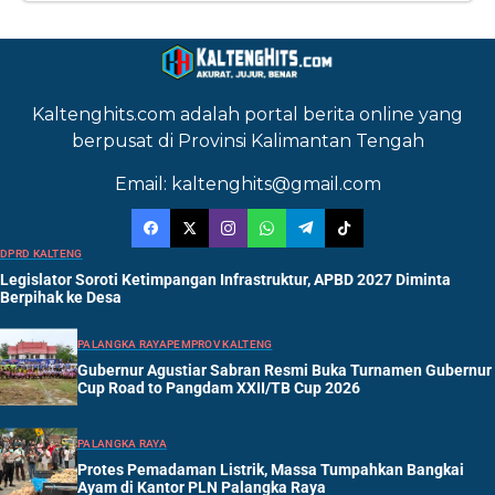
Kaltenghits.com adalah portal berita online yang
berpusat di Provinsi Kalimantan Tengah
Email: kaltenghits@gmail.com
DPRD KALTENG
Legislator Soroti Ketimpangan Infrastruktur, APBD 2027 Diminta
Berpihak ke Desa
PALANGKA RAYA
PEMPROV KALTENG
Gubernur Agustiar Sabran Resmi Buka Turnamen Gubernur
Cup Road to Pangdam XXII/TB Cup 2026
PALANGKA RAYA
Protes Pemadaman Listrik, Massa Tumpahkan Bangkai
Ayam di Kantor PLN Palangka Raya