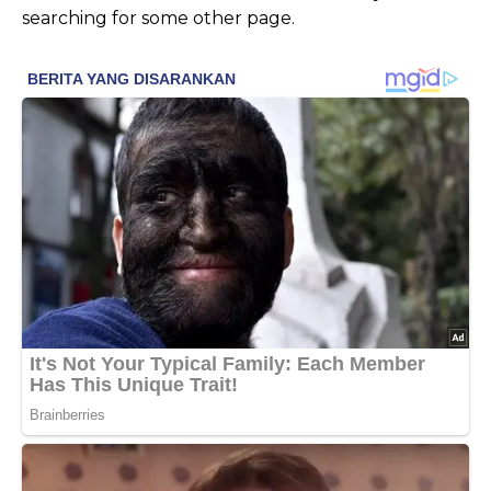
searching for some other page.