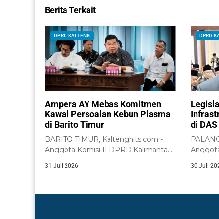
Berita Terkait
DPRD KALTENG
DPRD K
Ampera AY Mebas Komitmen
Legisl
Kawal Persoalan Kebun Plasma
Infras
di Barito Timur
di DAS 
BARITO TIMUR, Kaltenghits.com -
PALANGK
Anggota Komisi II DPRD Kalimantan
Anggot
Tengah, Ampera AY...
dari Dae
31 Juli 2026
30 Juli 20