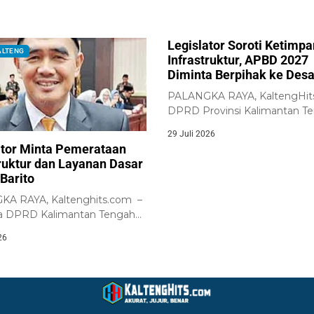
Legislator Soroti Ketimp
ALTENG
Infrastruktur, APBD 2027
Diminta Berpihak ke Des
PALANGKA RAYA, KaltengHit
DPRD Provinsi Kalimantan T
meminta Pemerintah Provins
29 Juli 2026
Kalimantan...
ator Minta Pemerataan
truktur dan Layanan Dasar
Barito
A RAYA, Kaltenghits.com –
a DPRD Kalimantan Tengah
rah Pemilihan (Dapil)...
26