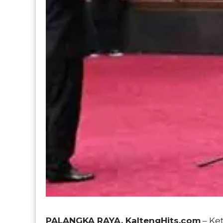
PALANGKA RAYA, KaltengHits.com
– Ke