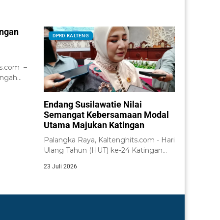
angan
DPRD KALTENG
a
s.com –
engah
i
Endang Susilawatie Nilai
Semangat Kebersamaan Modal
Utama Majukan Katingan
Palangka Raya, Kaltenghits.com - Hari
Ulang Tahun (HUT) ke-24 Katingan
yang diperingati...
23 Juli 2026