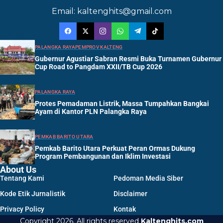
Email: kaltenghits@gmail.com
PALANGKA RAYA
PEMPROV KALTENG
Gubernur Agustiar Sabran Resmi Buka Turnamen Gubernur
Cup Road to Pangdam XXII/TB Cup 2026
PALANGKA RAYA
Protes Pemadaman Listrik, Massa Tumpahkan Bangkai
Ayam di Kantor PLN Palangka Raya
PEMKAB BARITO UTARA
Pemkab Barito Utara Perkuat Peran Ormas Dukung
Program Pembangunan dan Iklim Investasi
About Us
Tentang Kami
Pedoman Media Siber
Kode Etik Jurnalistik
Disclaimer
Privacy Policy
Kontak
Copyright 2026. All rights reserved
Kaltenghits.com