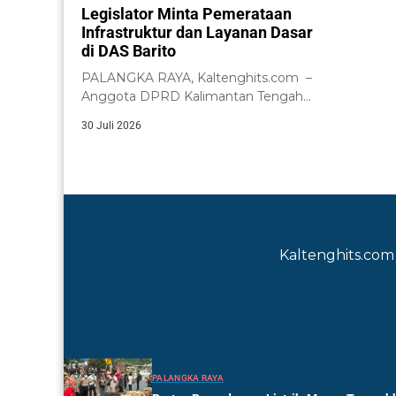
Kalimant
Legislator Minta Pemerataan
Infrastruktur dan Layanan Dasar
di DAS Barito
PALANGKA RAYA, Kaltenghits.com –
Anggota DPRD Kalimantan Tengah
dari Daerah Pemilihan (Dapil)...
30 Juli 2026
Kaltenghits.com 
PALANGKA RAYA