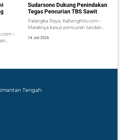
mi
Sudarsono Dukung Penindakan
ng
Tegas Pencurian TBS Sawit
Palangka Raya, Kaltenghits.com -
Maraknya kasus pencurian tandan
.com –
buah segar (TBS) kelapa...
14 Juli 2026
tan
nsi
Kalimantan Tengah