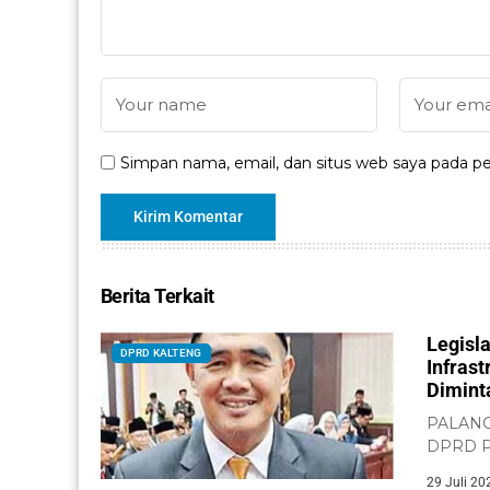
Simpan nama, email, dan situs web saya pada pe
Berita Terkait
Legisl
DPRD KALTENG
Infras
Dimint
PALANGK
DPRD Pr
meminta
29 Juli 20