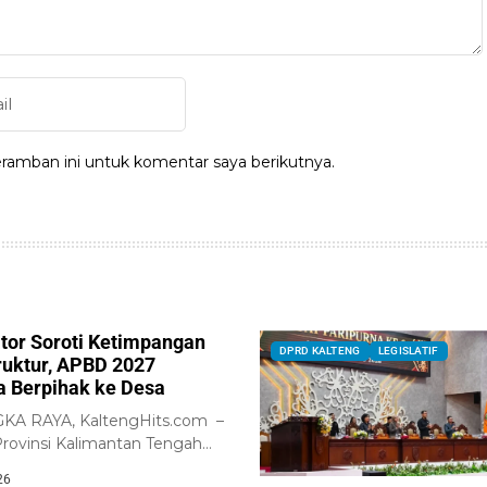
ramban ini untuk komentar saya berikutnya.
ator Soroti Ketimpangan
DPRD KALTENG
LEGISLATIF
truktur, APBD 2027
a Berpihak ke Desa
A RAYA, KaltengHits.com –
ovinsi Kalimantan Tengah
 Pemerintah Provinsi
26