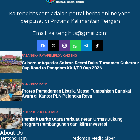
Kaltenghits.com adalah portal berita online yang
berpusat di Provinsi Kalimantan Tengah
Email: kaltenghits@gmail.com
PALANGKA RAYA
PEMPROV KALTENG
Gubernur Agustiar Sabran Resmi Buka Turnamen Gubernur
Cup Road to Pangdam XXII/TB Cup 2026
PALANGKA RAYA
Protes Pemadaman Listrik, Massa Tumpahkan Bangkai
Ayam di Kantor PLN Palangka Raya
PEMKAB BARITO UTARA
Pemkab Barito Utara Perkuat Peran Ormas Dukung
Program Pembangunan dan Iklim Investasi
About Us
Tentang Kami
Pedoman Media Siber