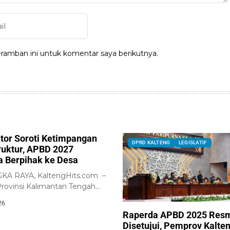
ramban ini untuk komentar saya berikutnya.
ator Soroti Ketimpangan
DPRD KALTENG
LEGISLATIF
truktur, APBD 2027
a Berpihak ke Desa
A RAYA, KaltengHits.com –
ovinsi Kalimantan Tengah
 Pemerintah Provinsi
26
an...
Raperda APBD 2025 Res
Disetujui, Pemprov Kalte