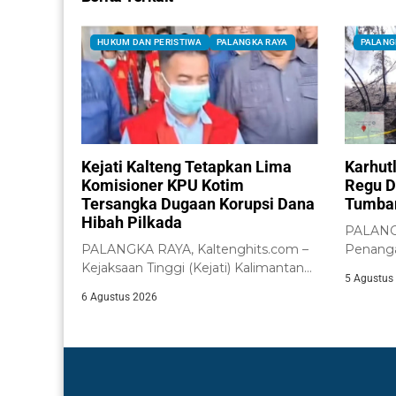
HUKUM DAN PERISTIWA
PALANGKA RAYA
PALANG
Kejati Kalteng Tetapkan Lima
Karhut
Komisioner KPU Kotim
Regu D
Tersangka Dugaan Korupsi Dana
Tumba
Hibah Pilkada
PALANGK
PALANGKA RAYA, Kaltenghits.com –
Penanga
Kejaksaan Tinggi (Kejati) Kalimantan
Lahan (K
5 Agustus
Tengah menetapkan lima
6 Agustus 2026
komisioner...