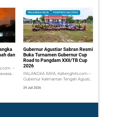
PALANGKA RAYA
PEMPROV KALTENG
Bangka
Gubernur Agustiar Sabran Resmi
mah dan
Buka Turnamen Gubernur Cup
Road to Pangdam XXII/TB Cup
2026
s.com –
kawasan
PALANGKA RAYA, Kaltenghits.com –
Gubernur Kalimantan Tengah Agustiar
Sabran didampingi Wakil Gubernur...
29 Juli 2026