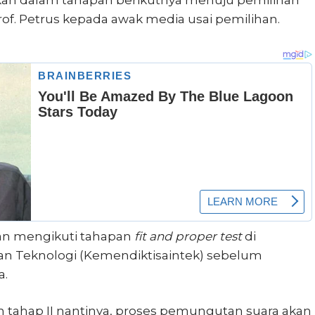
Prof. Petrus kepada awak media usai pemilihan.
kan mengikuti tahapan
fit and proper test
di
dan Teknologi (Kemendiktisaintek) sebelum
a.
n tahap II nantinya, proses pemungutan suara akan