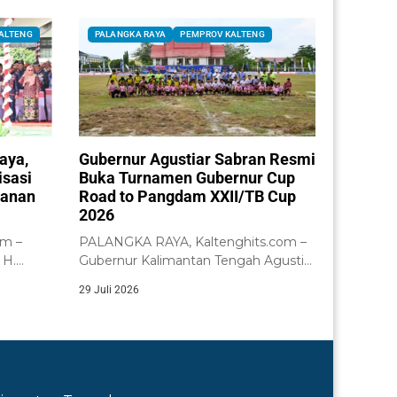
ALTENG
PALANGKA RAYA
PEMPROV KALTENG
aya,
Gubernur Agustiar Sabran Resmi
isasi
Buka Turnamen Gubernur Cup
yanan
Road to Pangdam XXII/TB Cup
2026
om –
PALANGKA RAYA, Kaltenghits.com –
 H.
Gubernur Kalimantan Tengah Agustiar
acara...
Sabran didampingi Wakil Gubernur...
29 Juli 2026