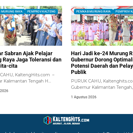
 MURUNG RAYA
PEMPROV KALTENG
PEMKAB MURUNG RAYA
PEMPROV K
ar Sabran Ajak Pelajar
Hari Jadi ke-24 Murung R
 Raya Jaga Toleransi dan
Gubernur Dorong Optimal
ita-cita
Potensi Daerah dan Pela
Publik
AHU, KaltengHits.com –
r Kalimantan Tengah H
PURUK CAHU, Kaltenghits.c
 Sabran bersama jajaran...
Gubernur Kalimantan Tengah,
 2026
Agustiar Sabran, memimpin Up
1 Agustus 2026