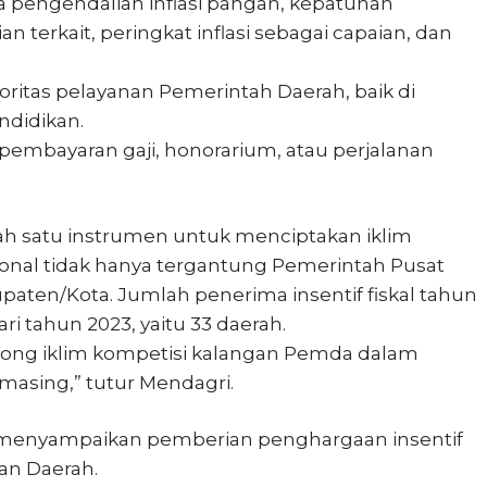
ya pengendalian inflasi pangan, kepatuhan
terkait, peringkat inflasi sebagai capaian, dan
ioritas pelayanan Pemerintah Daerah, baik di
ndidikan.
 pembayaran gaji, honorarium, atau perjalanan
lah satu instrumen untuk menciptakan iklim
sional tidak hanya tergantung Pemerintah Pusat
upaten/Kota. Jumlah penerima insentif fiskal tahun
ari tahun 2023, yaitu 33 daerah.
ng iklim kompetisi kalangan Pemda dalam
masing,” tutur Mendagri.
n menyampaikan pemberian penghargaan insentif
an Daerah.