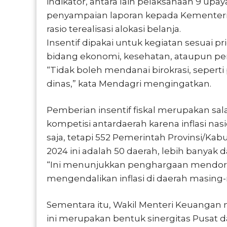
indikator, antara lain pelaksanaan 9 upa
penyampaian laporan kepada Kementerian 
rasio terealisasi alokasi belanja.
Insentif dipakai untuk kegiatan sesuai pr
bidang ekonomi, kesehatan, ataupun pe
“Tidak boleh mendanai birokrasi, seperti
dinas,” kata Mendagri mengingatkan.
Pemberian insentif fiskal merupakan sa
kompetisi antardaerah karena inflasi na
saja, tetapi 552 Pemerintah Provinsi/Kab
2024 ini adalah 50 daerah, lebih banyak d
“Ini menunjukkan penghargaan mendoro
mengendalikan inflasi di daerah masing-
Sementara itu, Wakil Menteri Keuanga
ini merupakan bentuk sinergitas Pusat d