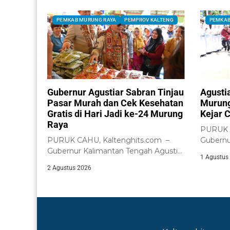
PEMKAB MURUNG RAYA
PEMPROV KALTENG
PEMKAB
Gubernur Agustiar Sabran Tinjau
Agusti
Pasar Murah dan Cek Kesehatan
Murung
Gratis di Hari Jadi ke-24 Murung
Kejar C
Raya
PURUK C
PURUK CAHU, Kaltenghits.com –
Gubernu
Gubernur Kalimantan Tengah Agustiar
Agustiar
1 Agustus
Sabran meninjau langsung
2 Agustus 2026
pelaksanaan...