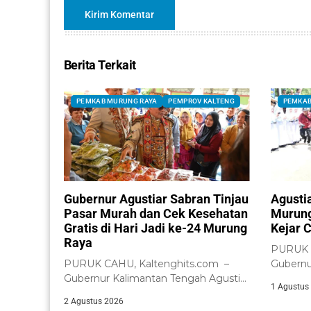
Berita Terkait
PEMKAB MURUNG RAYA
PEMPROV KALTENG
PEMKAB
Gubernur Agustiar Sabran Tinjau
Agusti
Pasar Murah dan Cek Kesehatan
Murung
Gratis di Hari Jadi ke-24 Murung
Kejar C
Raya
PURUK C
PURUK CAHU, Kaltenghits.com –
Gubernu
Gubernur Kalimantan Tengah Agustiar
Agustiar
1 Agustus
Sabran meninjau langsung
2 Agustus 2026
pelaksanaan...