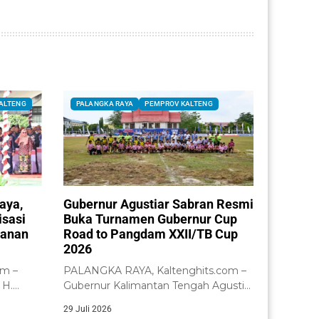
ALTENG
PALANGKA RAYA
PEMPROV KALTENG
aya,
Gubernur Agustiar Sabran Resmi
isasi
Buka Turnamen Gubernur Cup
yanan
Road to Pangdam XXII/TB Cup
2026
om –
PALANGKA RAYA, Kaltenghits.com –
 H.
Gubernur Kalimantan Tengah Agustiar
acara...
Sabran didampingi Wakil Gubernur...
29 Juli 2026