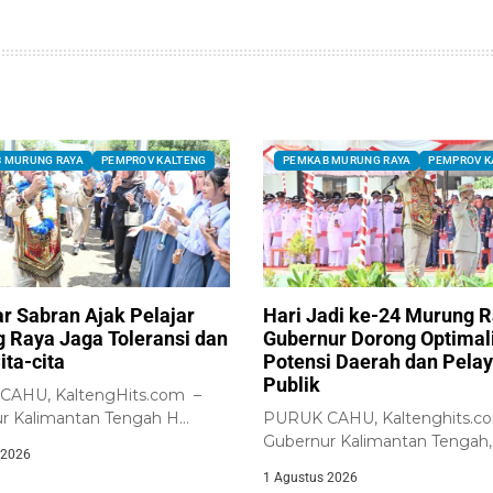
 MURUNG RAYA
PEMPROV KALTENG
PEMKAB MURUNG RAYA
PEMPROV K
ar Sabran Ajak Pelajar
Hari Jadi ke-24 Murung R
 Raya Jaga Toleransi dan
Gubernur Dorong Optimal
ita-cita
Potensi Daerah dan Pela
Publik
AHU, KaltengHits.com –
r Kalimantan Tengah H
PURUK CAHU, Kaltenghits.c
 Sabran bersama jajaran...
Gubernur Kalimantan Tengah,
 2026
Agustiar Sabran, memimpin Up
1 Agustus 2026