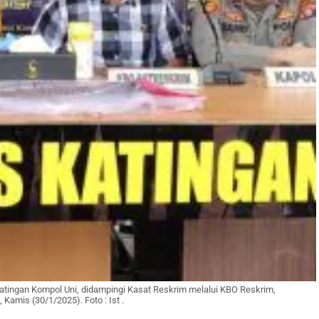
Katingan Kompol Uni, didampingi Kasat Reskrim melalui KBO Reskrim,
amis (30/1/2025). Foto : Ist .