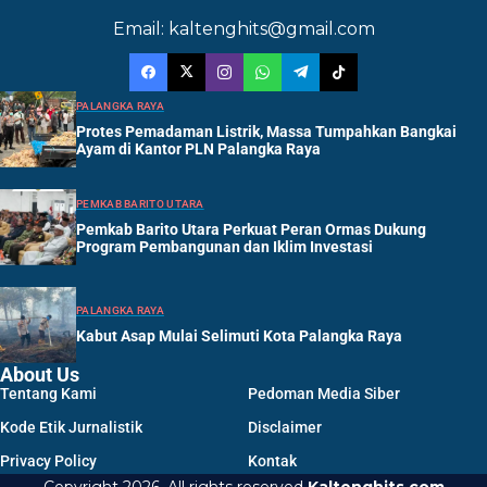
Email: kaltenghits@gmail.com
PALANGKA RAYA
Protes Pemadaman Listrik, Massa Tumpahkan Bangkai
Ayam di Kantor PLN Palangka Raya
PEMKAB BARITO UTARA
Pemkab Barito Utara Perkuat Peran Ormas Dukung
Program Pembangunan dan Iklim Investasi
PALANGKA RAYA
Kabut Asap Mulai Selimuti Kota Palangka Raya
About Us
Tentang Kami
Pedoman Media Siber
Kode Etik Jurnalistik
Disclaimer
Privacy Policy
Kontak
Copyright 2026. All rights reserved
Kaltenghits.com