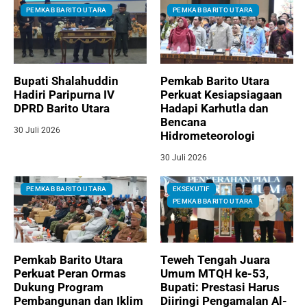
PEMKAB BARITO UTARA
PEMKAB BARITO UTARA
Bupati Shalahuddin
Pemkab Barito Utara
Hadiri Paripurna IV
Perkuat Kesiapsiagaan
DPRD Barito Utara
Hadapi Karhutla dan
Bencana
30 Juli 2026
Hidrometeorologi
30 Juli 2026
PEMKAB BARITO UTARA
EKSEKUTIF
PEMKAB BARITO UTARA
Pemkab Barito Utara
Teweh Tengah Juara
Perkuat Peran Ormas
Umum MTQH ke-53,
Dukung Program
Bupati: Prestasi Harus
Pembangunan dan Iklim
Diiringi Pengamalan Al-