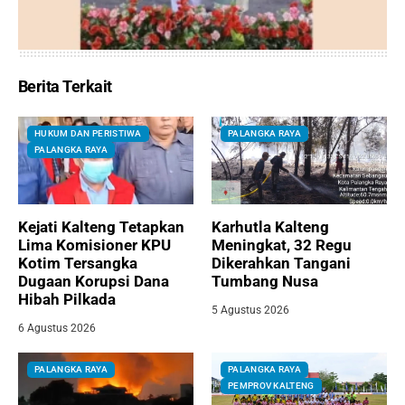
Berita Terkait
HUKUM DAN PERISTIWA
PALANGKA RAYA
PALANGKA RAYA
Kejati Kalteng Tetapkan
Karhutla Kalteng
Lima Komisioner KPU
Meningkat, 32 Regu
Kotim Tersangka
Dikerahkan Tangani
Dugaan Korupsi Dana
Tumbang Nusa
Hibah Pilkada
5 Agustus 2026
6 Agustus 2026
PALANGKA RAYA
PALANGKA RAYA
PEMPROV KALTENG