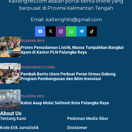
Kaltenghits.com adalah portal berita online yang
berpusat di Provinsi Kalimantan Tengah
Email: kaltenghits@gmail.com
PALANGKA RAYA
Protes Pemadaman Listrik, Massa Tumpahkan Bangkai
Ayam di Kantor PLN Palangka Raya
PEMKAB BARITO UTARA
Pemkab Barito Utara Perkuat Peran Ormas Dukung
Program Pembangunan dan Iklim Investasi
PALANGKA RAYA
Kabut Asap Mulai Selimuti Kota Palangka Raya
About Us
Tentang Kami
Pedoman Media Siber
Kode Etik Jurnalistik
Disclaimer