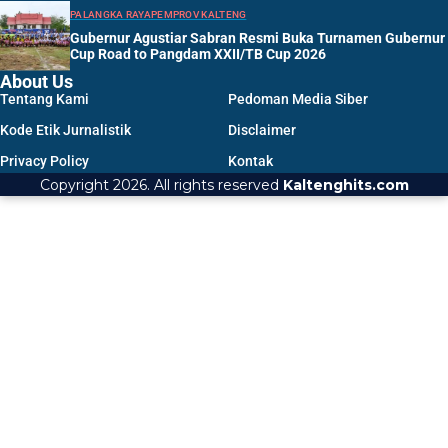
PALANGKA RAYA
PEMPROV KALTENG
Gubernur Agustiar Sabran Resmi Buka Turnamen Gubernur
Cup Road to Pangdam XXII/TB Cup 2026
About Us
Tentang Kami
Pedoman Media Siber
Kode Etik Jurnalistik
Disclaimer
Privacy Policy
Kontak
Copyright 2026. All rights reserved
Kaltenghits.com