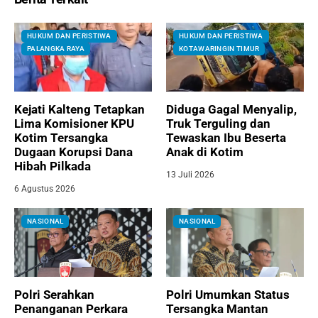
HUKUM DAN PERISTIWA
HUKUM DAN PERISTIWA
PALANGKA RAYA
KOTAWARINGIN TIMUR
Kejati Kalteng Tetapkan
Diduga Gagal Menyalip,
Lima Komisioner KPU
Truk Terguling dan
Kotim Tersangka
Tewaskan Ibu Beserta
Dugaan Korupsi Dana
Anak di Kotim
Hibah Pilkada
13 Juli 2026
6 Agustus 2026
NASIONAL
NASIONAL
Polri Serahkan
Polri Umumkan Status
Penanganan Perkara
Tersangka Mantan