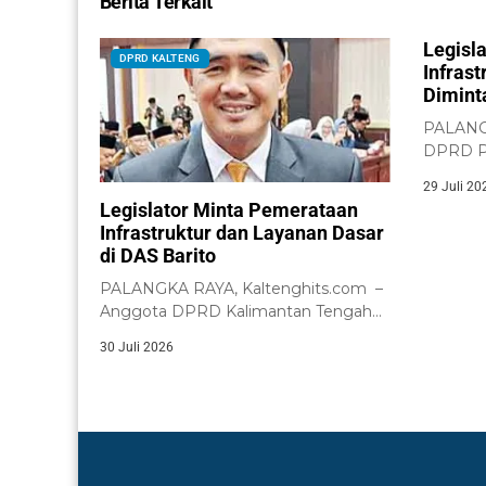
Berita Terkait
Legisl
DPRD KALTENG
Infras
Dimint
PALANGK
DPRD Pr
meminta
29 Juli 20
Kalimant
Legislator Minta Pemerataan
Infrastruktur dan Layanan Dasar
di DAS Barito
PALANGKA RAYA, Kaltenghits.com –
Anggota DPRD Kalimantan Tengah
dari Daerah Pemilihan (Dapil)...
30 Juli 2026