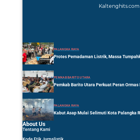
Kaltenghits.com 
PALANGKA RAYA
Protes Pemadaman Listrik, Massa Tumpahk
PEMKAB BARITO UTARA
Pemkab Barito Utara Perkuat Peran Ormas
PALANGKA RAYA
Kabut Asap Mulai Selimuti Kota Palangka 
About Us
Tentang Kami
Kode Etik Jurnalistik