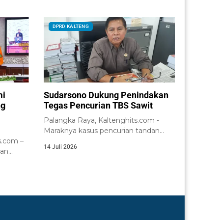
DPRD KALTENG
mi
Sudarsono Dukung Penindakan
ng
Tegas Pencurian TBS Sawit
Palangka Raya, Kaltenghits.com -
Maraknya kasus pencurian tandan
.com –
buah segar (TBS) kelapa...
14 Juli 2026
tan
nsi