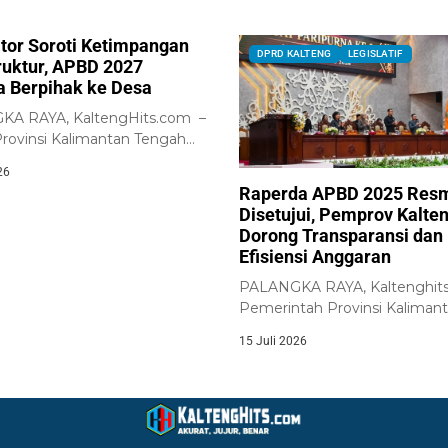
ator Soroti Ketimpangan
DPRD KALTENG
LEGISLATIF
truktur, APBD 2027
a Berpihak ke Desa
A RAYA, KaltengHits.com –
ovinsi Kalimantan Tengah
 Pemerintah Provinsi
26
an...
Raperda APBD 2025 Res
Disetujui, Pemprov Kalte
Dorong Transparansi dan
Efisiensi Anggaran
PALANGKA RAYA, Kaltenghits
Pemerintah Provinsi Kaliman
Tengah bersama DPRD Provi
15 Juli 2026
Kalimantan...