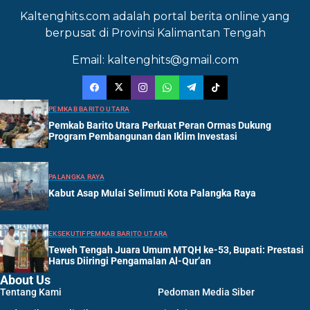
Kaltenghits.com adalah portal berita online yang
berpusat di Provinsi Kalimantan Tengah
Email: kaltenghits@gmail.com
PEMKAB BARITO UTARA
Pemkab Barito Utara Perkuat Peran Ormas Dukung
Program Pembangunan dan Iklim Investasi
PALANGKA RAYA
Kabut Asap Mulai Selimuti Kota Palangka Raya
EKSEKUTIF
PEMKAB BARITO UTARA
Teweh Tengah Juara Umum MTQH ke-53, Bupati: Prestasi
Harus Diiringi Pengamalan Al-Qur’an
About Us
Tentang Kami
Pedoman Media Siber