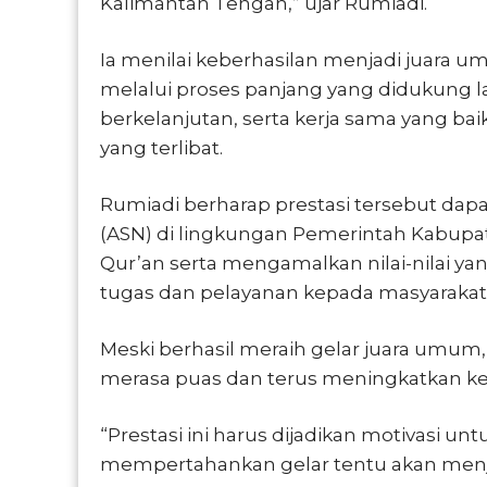
Kalimantan Tengah,” ujar Rumiadi.
Ia menilai keberhasilan menjadi juara u
melalui proses panjang yang didukung l
berkelanjutan, serta kerja sama yang baik 
yang terlibat.
Rumiadi berharap prestasi tersebut dap
(ASN) di lingkungan Pemerintah Kabupa
Qur’an serta mengamalkan nilai-nilai y
tugas dan pelayanan kepada masyarakat
Meski berhasil meraih gelar juara umum,
merasa puas dan terus meningkatkan 
“Prestasi ini harus dijadikan motivasi unt
mempertahankan gelar tentu akan menjad