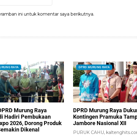
ramban ini untuk komentar saya berikutnya.
URUNG RAYA
DPRD MURUNG RAYA
DPRD Murung Raya
DPRD Murung Raya Duku
i Hadiri Pembukaan
Kontingen Pramuka Tampi
xpo 2026, Dorong Produk
Jambore Nasional XII
Semakin Dikenal
PURUK CAHU, kaltenghits.co