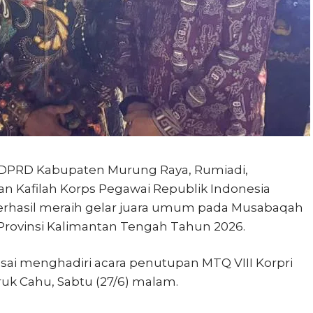
DPRD Kabupaten Murung Raya, Rumiadi,
an Kafilah Korps Pegawai Republik Indonesia
erhasil meraih gelar juara umum pada Musabaqah
t Provinsi Kalimantan Tengah Tahun 2026.
ai menghadiri acara penutupan MTQ VIII Korpri
uruk Cahu, Sabtu (27/6) malam.