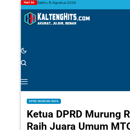
Sabtu, 8 Agustus 2026
Hari Ini
DPRD MURUNG RAYA
Ketua DPRD Murung Ray
Raih Juara Umum MTQ 