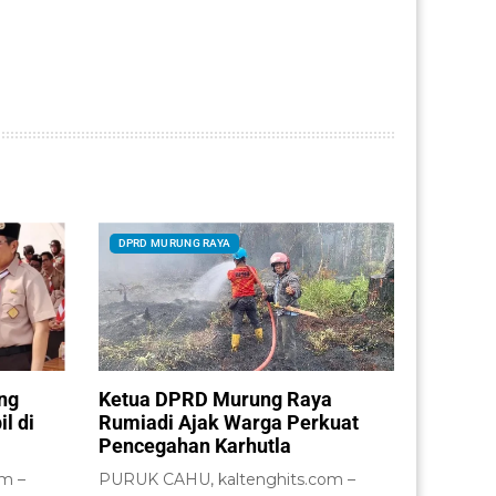
DPRD MURUNG RAYA
ng
Ketua DPRD Murung Raya
l di
Rumiadi Ajak Warga Perkuat
Pencegahan Karhutla
m –
PURUK CAHU, kaltenghits.com –