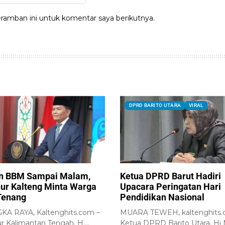
ramban ini untuk komentar saya berikutnya.
DPRD BARITO UTARA
VIRAL
n BBM Sampai Malam,
Ketua DPRD Barut Hadiri
ur Kalteng Minta Warga
Upacara Peringatan Hari
Tenang
Pendidikan Nasional
A RAYA, Kaltenghits.com –
MUARA TEWEH, kaltenghits.
r Kalimantan Tengah, H.
Ketua DPRD Barito Utara, Hj