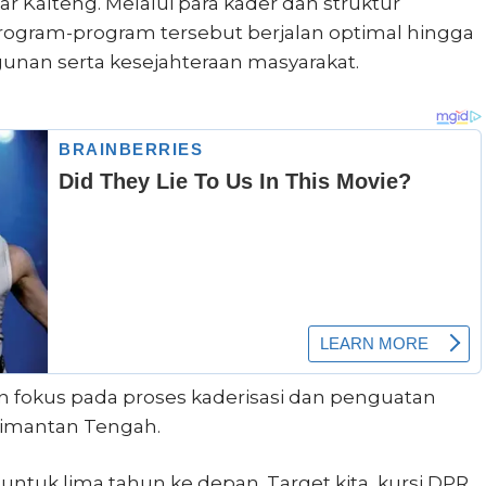
ar Kalteng. Melalui para kader dan struktur
rogram-program tersebut berjalan optimal hingga
an serta kesejahteraan masyarakat.
 fokus pada proses kaderisasi dan penguatan
Kalimantan Tengah.
untuk lima tahun ke depan. Target kita, kursi DPR