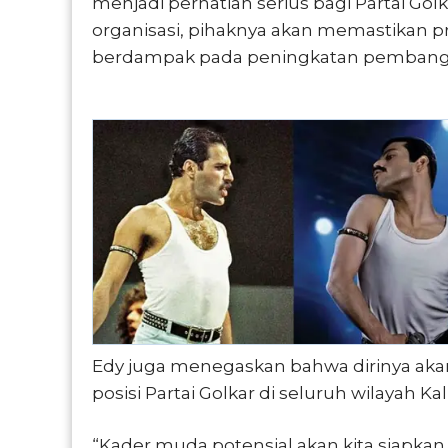
menjadi perhatian serius bagi Partai Golk
organisasi, pihaknya akan memastikan p
berdampak pada peningkatan pembangun
Edy juga menegaskan bahwa dirinya akan
posisi Partai Golkar di seluruh wilayah 
“Kader muda potensial akan kita siapkan 