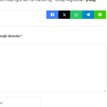
wajib ditandai
*