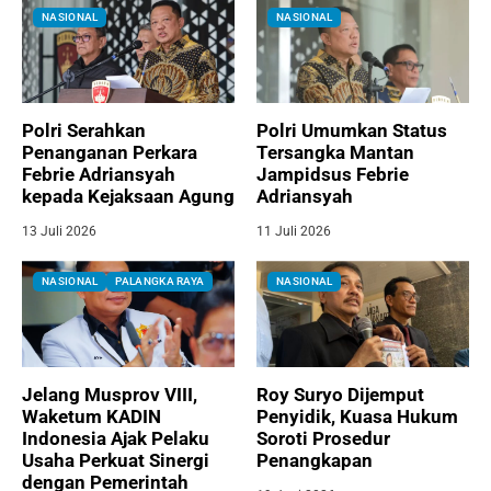
NASIONAL
NASIONAL
Polri Serahkan
Polri Umumkan Status
Penanganan Perkara
Tersangka Mantan
Febrie Adriansyah
Jampidsus Febrie
kepada Kejaksaan Agung
Adriansyah
13 Juli 2026
11 Juli 2026
NASIONAL
PALANGKA RAYA
NASIONAL
Jelang Musprov VIII,
Roy Suryo Dijemput
Waketum KADIN
Penyidik, Kuasa Hukum
Indonesia Ajak Pelaku
Soroti Prosedur
Usaha Perkuat Sinergi
Penangkapan
dengan Pemerintah