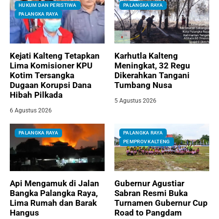
HUKUM DAN PERISTIWA
PALANGKA RAYA
PALANGKA RAYA
Kejati Kalteng Tetapkan
Karhutla Kalteng
Lima Komisioner KPU
Meningkat, 32 Regu
Kotim Tersangka
Dikerahkan Tangani
Dugaan Korupsi Dana
Tumbang Nusa
Hibah Pilkada
5 Agustus 2026
6 Agustus 2026
PALANGKA RAYA
PALANGKA RAYA
PEMPROV KALTENG
Api Mengamuk di Jalan
Gubernur Agustiar
Bangka Palangka Raya,
Sabran Resmi Buka
Lima Rumah dan Barak
Turnamen Gubernur Cup
Hangus
Road to Pangdam