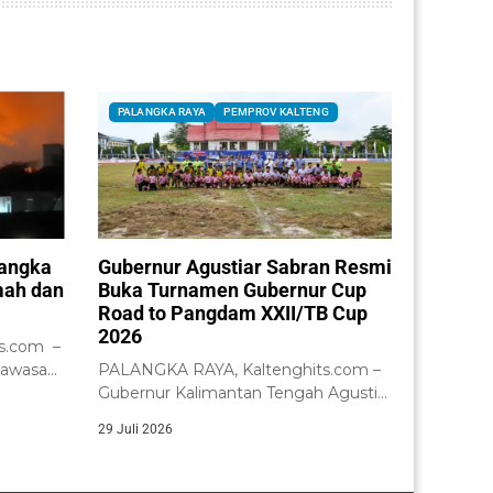
PALANGKA RAYA
PEMPROV KALTENG
Bangka
Gubernur Agustiar Sabran Resmi
mah dan
Buka Turnamen Gubernur Cup
Road to Pangdam XXII/TB Cup
2026
s.com –
kawasan
PALANGKA RAYA, Kaltenghits.com –
Gubernur Kalimantan Tengah Agustiar
Sabran didampingi Wakil Gubernur...
29 Juli 2026