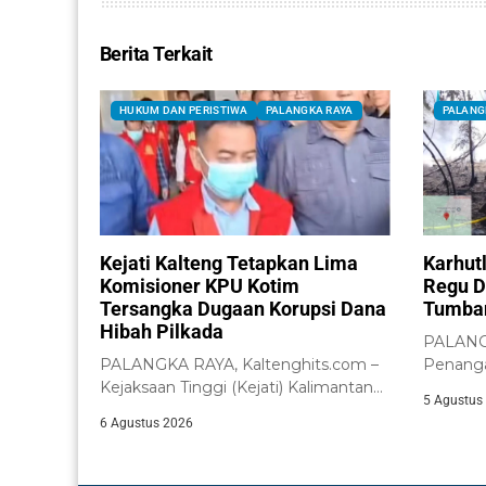
Berita Terkait
HUKUM DAN PERISTIWA
PALANGKA RAYA
PALANG
Kejati Kalteng Tetapkan Lima
Karhut
Komisioner KPU Kotim
Regu D
Tersangka Dugaan Korupsi Dana
Tumba
Hibah Pilkada
PALANGK
PALANGKA RAYA, Kaltenghits.com –
Penanga
Kejaksaan Tinggi (Kejati) Kalimantan
Lahan (K
5 Agustus
Tengah menetapkan lima
6 Agustus 2026
komisioner...