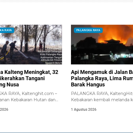
KA RAYA
PALANGKA RAYA
la Kalteng Meningkat, 32
Api Mengamuk di Jalan 
ikerahkan Tangani
Palangka Raya, Lima Ru
ng Nusa
Barak Hangus
A RAYA, Kaltenghit.com –
PALANGKA RAYA, KaltengHit
nan Kebakaran Hutan dan
Kebakaran kembali melanda 
arhutla) di Kalimantan...
padat penduduk di sekitar...
 2026
1 Agustus 2026