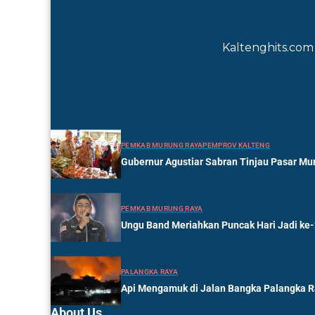
Kaltenghits.com 
PEMKAB MURUNG RAYA
PEMPROV KALTENG
Gubernur Agustiar Sabran Tinjau Pasar Mur
PEMKAB MURUNG RAYA
Ungu Band Meriahkan Puncak Hari Jadi ke
PALANGKA RAYA
Api Mengamuk di Jalan Bangka Palangka 
About Us