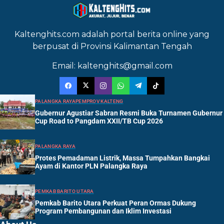
Kaltenghits.com adalah portal berita online yang
berpusat di Provinsi Kalimantan Tengah
Email: kaltenghits@gmail.com
PALANGKA RAYA
PEMPROV KALTENG
Gubernur Agustiar Sabran Resmi Buka Turnamen Gubernur
Cup Road to Pangdam XXII/TB Cup 2026
PALANGKA RAYA
Protes Pemadaman Listrik, Massa Tumpahkan Bangkai
Ayam di Kantor PLN Palangka Raya
PEMKAB BARITO UTARA
Pemkab Barito Utara Perkuat Peran Ormas Dukung
Program Pembangunan dan Iklim Investasi