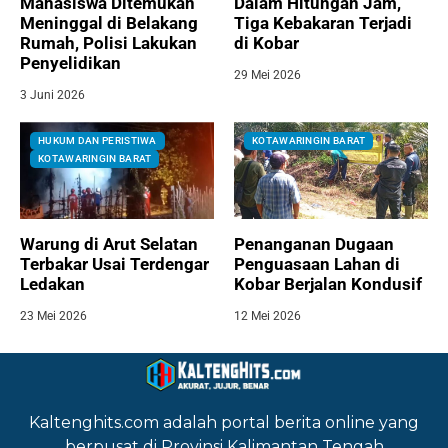
Mahasiswa Ditemukan
Dalam Hitungan Jam,
Meninggal di Belakang
Tiga Kebakaran Terjadi
Rumah, Polisi Lakukan
di Kobar
Penyelidikan
29 Mei 2026
3 Juni 2026
HUKUM DAN PERISTIWA
KOTAWARINGIN BARAT
KOTAWARINGIN BARAT
Warung di Arut Selatan
Penanganan Dugaan
Terbakar Usai Terdengar
Penguasaan Lahan di
Ledakan
Kobar Berjalan Kondusif
23 Mei 2026
12 Mei 2026
Kaltenghits.com adalah portal berita online yang
berpusat di Provinsi Kalimantan Tengah