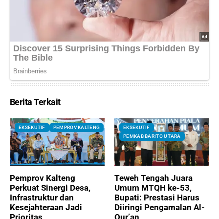
Berita Terkait
EKSEKUTIF
PEMPROV KALTENG
EKSEKUTIF
PEMKAB BARITO UTARA
Pemprov Kalteng
Teweh Tengah Juara
Perkuat Sinergi Desa,
Umum MTQH ke-53,
Infrastruktur dan
Bupati: Prestasi Harus
Kesejahteraan Jadi
Diiringi Pengamalan Al-
Prioritas
Qur’an