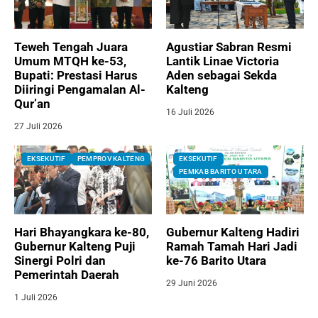
Teweh Tengah Juara
Agustiar Sabran Resmi
Umum MTQH ke-53,
Lantik Linae Victoria
Bupati: Prestasi Harus
Aden sebagai Sekda
Diiringi Pengamalan Al-
Kalteng
Qur’an
16 Juli 2026
27 Juli 2026
EKSEKUTIF
PEMPROV KALTENG
EKSEKUTIF
PEMKAB BARITO UTARA
Hari Bhayangkara ke-80,
Gubernur Kalteng Hadiri
Gubernur Kalteng Puji
Ramah Tamah Hari Jadi
Sinergi Polri dan
ke-76 Barito Utara
Pemerintah Daerah
29 Juni 2026
1 Juli 2026