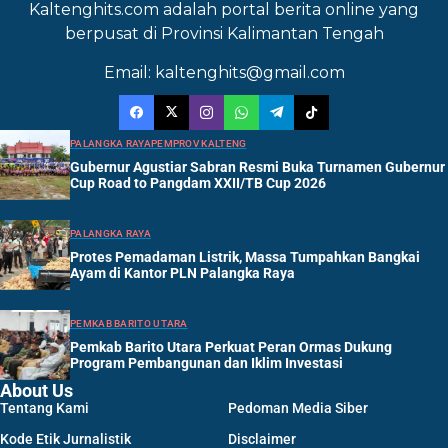
Kaltenghits.com adalah portal berita online yang
berpusat di Provinsi Kalimantan Tengah
Email: kaltenghits@gmail.com
PALANGKA RAYA
PEMPROV KALTENG
Gubernur Agustiar Sabran Resmi Buka Turnamen Gubernur
Cup Road to Pangdam XXII/TB Cup 2026
PALANGKA RAYA
Protes Pemadaman Listrik, Massa Tumpahkan Bangkai
Ayam di Kantor PLN Palangka Raya
PEMKAB BARITO UTARA
Pemkab Barito Utara Perkuat Peran Ormas Dukung
Program Pembangunan dan Iklim Investasi
About Us
Tentang Kami
Pedoman Media Siber
Kode Etik Jurnalistik
Disclaimer