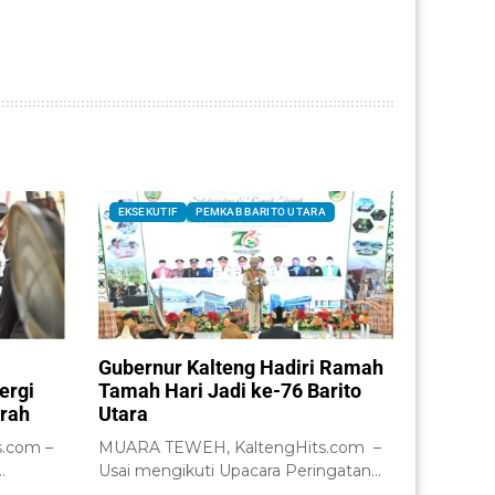
EKSEKUTIF
PEMKAB BARITO UTARA
Gubernur Kalteng Hadiri Ramah
ergi
Tamah Hari Jadi ke-76 Barito
erah
Utara
.com –
MUARA TEWEH, KaltengHits.com –
Usai mengikuti Upacara Peringatan
an...
Hari Jadi ke-76 Kabupaten...