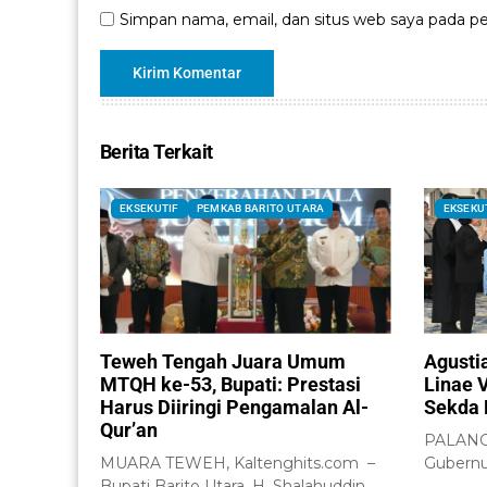
Simpan nama, email, dan situs web saya pada pe
Berita Terkait
EKSEKUTIF
PEMKAB BARITO UTARA
EKSEKU
Teweh Tengah Juara Umum
Agusti
MTQH ke-53, Bupati: Prestasi
Linae 
Harus Diiringi Pengamalan Al-
Sekda 
Qur’an
PALANGK
MUARA TEWEH, Kaltenghits.com –
Gubernu
Bupati Barito Utara, H. Shalahuddin,
Agustiar