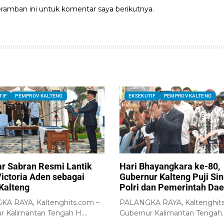
ramban ini untuk komentar saya berikutnya.
TIF
PEMPROV KALTENG
EKSEKUTIF
PEMPROV KALTENG
ar Sabran Resmi Lantik
Hari Bhayangkara ke-80,
Victoria Aden sebagai
Gubernur Kalteng Puji Sin
Kalteng
Polri dan Pemerintah Da
A RAYA, Kaltenghits.com –
PALANGKA RAYA, Kaltenghits
r Kalimantan Tengah H.
Gubernur Kalimantan Tengah
 Sabran resmi melantik...
(Kalteng), H. Agustiar Sabran d