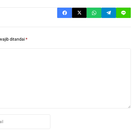
wajib ditandai
*