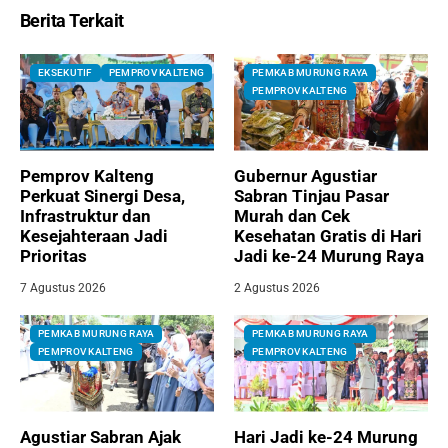
Berita Terkait
EKSEKUTIF
PEMPROV KALTENG
PEMKAB MURUNG RAYA
PEMPROV KALTENG
Pemprov Kalteng
Gubernur Agustiar
Perkuat Sinergi Desa,
Sabran Tinjau Pasar
Infrastruktur dan
Murah dan Cek
Kesejahteraan Jadi
Kesehatan Gratis di Hari
Prioritas
Jadi ke-24 Murung Raya
7 Agustus 2026
2 Agustus 2026
PEMKAB MURUNG RAYA
PEMKAB MURUNG RAYA
PEMPROV KALTENG
PEMPROV KALTENG
Agustiar Sabran Ajak
Hari Jadi ke-24 Murung