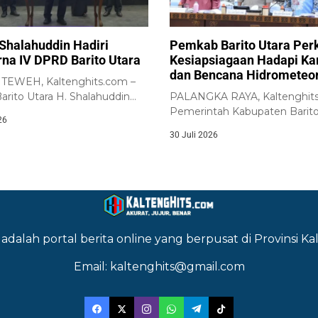
 Shalahuddin Hadiri
Pemkab Barito Utara Per
rna IV DPRD Barito Utara
Kesiapsiagaan Hadapi Ka
dan Bencana Hidrometeor
EWEH, Kaltenghits.com –
arito Utara H. Shalahuddin
PALANGKA RAYA, Kaltenghit
ri Rapat Paripurna IV...
Pemerintah Kabupaten Barito
26
menegaskan komitmennya u
30 Juli 2026
memperkuat...
adalah portal berita online yang berpusat di Provinsi 
Email: kaltenghits@gmail.com