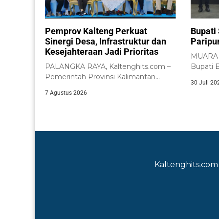
Pemprov Kalteng Perkuat
Bupati
Sinergi Desa, Infrastruktur dan
Paripu
Kesejahteraan Jadi Prioritas
MUARA T
PALANGKA RAYA, Kaltenghits.com –
Bupati B
Pemerintah Provinsi Kalimantan
menghadi
30 Juli 20
Tengah menegaskan komitmennya
7 Agustus 2026
untuk menindaklanjuti berbagai...
Kaltenghits.com 