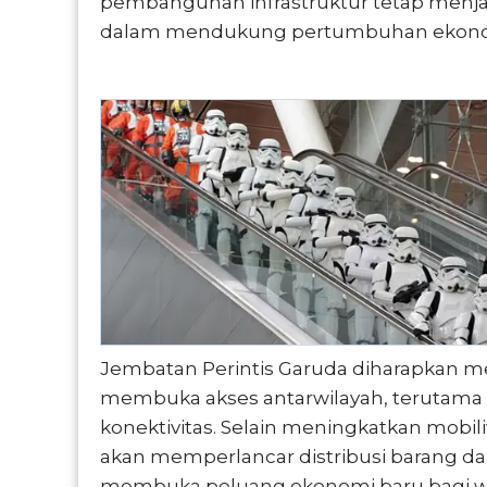
pembangunan infrastruktur tetap menjad
dalam mendukung pertumbuhan ekonomi
Jembatan Perintis Garuda diharapkan 
membuka akses antarwilayah, terutama b
konektivitas. Selain meningkatkan mobil
akan memperlancar distribusi barang dan
membuka peluang ekonomi baru bagi wa