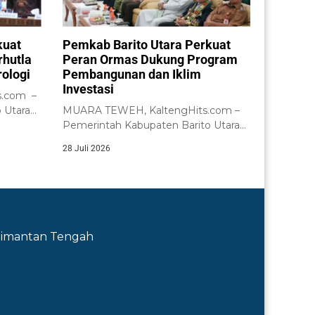
kuat
Pemkab Barito Utara Perkuat
rhutla
Peran Ormas Dukung Program
ologi
Pembangunan dan Iklim
Investasi
s.com –
 Utara
MUARA TEWEH, KaltengHits.com –
ntuk
Pemerintah Kabupaten Barito Utara
melalui Badan Kesatuan Bangsa...
28 Juli 2026
Kalimantan Tengah