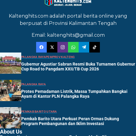
Kaltenghits.com adalah portal berita online yang
berpusat di Provinsi Kalimantan Tengah
Email: kaltenghits@gmail.com
PALANGKA RAYA
PEMPROV KALTENG
Gubernur Agustiar Sabran Resmi Buka Turnamen Gubernur
Cup Road to Pangdam XXII/TB Cup 2026
PALANGKA RAYA
Protes Pemadaman Listrik, Massa Tumpahkan Bangkai
Ayam di Kantor PLN Palangka Raya
PEMKAB BARITO UTARA
Pemkab Barito Utara Perkuat Peran Ormas Dukung
Program Pembangunan dan Iklim Investasi
About Us