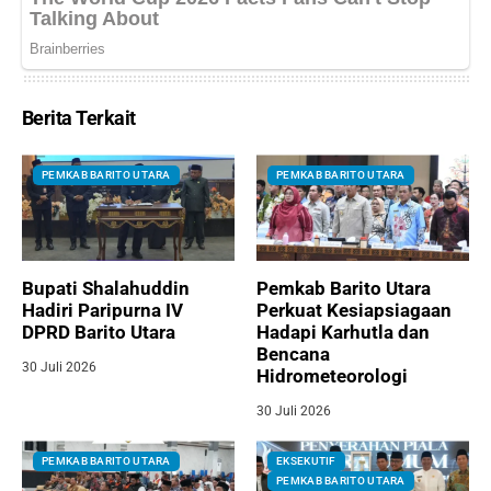
Berita Terkait
PEMKAB BARITO UTARA
PEMKAB BARITO UTARA
Bupati Shalahuddin
Pemkab Barito Utara
Hadiri Paripurna IV
Perkuat Kesiapsiagaan
DPRD Barito Utara
Hadapi Karhutla dan
Bencana
30 Juli 2026
Hidrometeorologi
30 Juli 2026
PEMKAB BARITO UTARA
EKSEKUTIF
PEMKAB BARITO UTARA