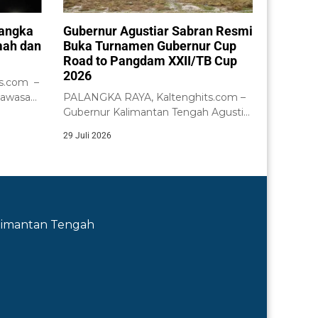
Bangka
Gubernur Agustiar Sabran Resmi
mah dan
Buka Turnamen Gubernur Cup
Road to Pangdam XXII/TB Cup
2026
s.com –
kawasan
PALANGKA RAYA, Kaltenghits.com –
Gubernur Kalimantan Tengah Agustiar
Sabran didampingi Wakil Gubernur...
29 Juli 2026
Kalimantan Tengah