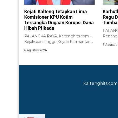
Kejati Kalteng Tetapkan Lima
Karhut
Komisioner KPU Kotim
Regu D
Tersangka Dugaan Korupsi Dana
Tumba
Hibah Pilkada
PALANGK
PALANGKA RAYA, Kaltenghits.com –
Penanga
Kejaksaan Tinggi (Kejati) Kalimantan
Lahan (K
5 Agustus
Tengah menetapkan lima
6 Agustus 2026
komisioner...
Kaltenghits.com 