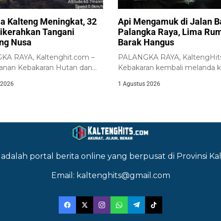
la Kalteng Meningkat, 32
Api Mengamuk di Jalan 
ikerahkan Tangani
Palangka Raya, Lima Ru
ng Nusa
Barak Hangus
A RAYA, Kaltenghit.com –
PALANGKA RAYA, KaltengHit
nan Kebakaran Hutan dan
Kebakaran kembali melanda 
arhutla) di Kalimantan...
padat penduduk di sekitar...
 2026
1 Agustus 2026
adalah portal berita online yang berpusat di Provinsi 
Email: kaltenghits@gmail.com