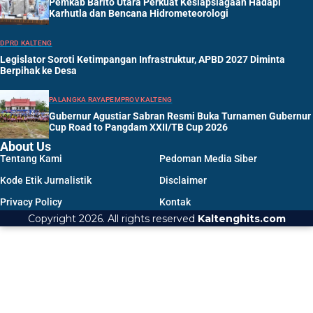
Pemkab Barito Utara Perkuat Kesiapsiagaan Hadapi
Karhutla dan Bencana Hidrometeorologi
DPRD KALTENG
Legislator Soroti Ketimpangan Infrastruktur, APBD 2027 Diminta
Berpihak ke Desa
PALANGKA RAYA
PEMPROV KALTENG
Gubernur Agustiar Sabran Resmi Buka Turnamen Gubernur
Cup Road to Pangdam XXII/TB Cup 2026
About Us
Tentang Kami
Pedoman Media Siber
Kode Etik Jurnalistik
Disclaimer
Privacy Policy
Kontak
Copyright 2026. All rights reserved
Kaltenghits.com