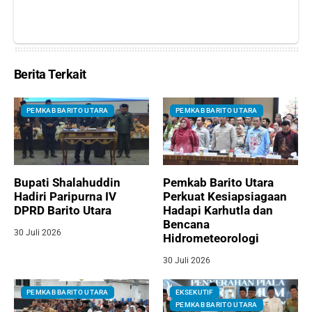
Berita Terkait
PEMKAB BARITO UTARA
PEMKAB BARITO UTARA
Bupati Shalahuddin
Pemkab Barito Utara
Hadiri Paripurna IV
Perkuat Kesiapsiagaan
DPRD Barito Utara
Hadapi Karhutla dan
Bencana
30 Juli 2026
Hidrometeorologi
30 Juli 2026
PEMKAB BARITO UTARA
EKSEKUTIF
PEMKAB BARITO UTARA