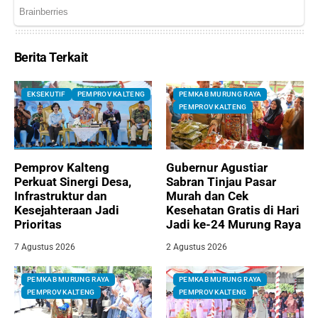
Berita Terkait
EKSEKUTIF
PEMPROV KALTENG
PEMKAB MURUNG RAYA
PEMPROV KALTENG
Pemprov Kalteng
Gubernur Agustiar
Perkuat Sinergi Desa,
Sabran Tinjau Pasar
Infrastruktur dan
Murah dan Cek
Kesejahteraan Jadi
Kesehatan Gratis di Hari
Prioritas
Jadi ke-24 Murung Raya
7 Agustus 2026
2 Agustus 2026
PEMKAB MURUNG RAYA
PEMKAB MURUNG RAYA
PEMPROV KALTENG
PEMPROV KALTENG