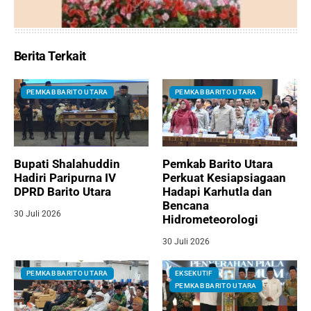
Berita Terkait
PEMKAB BARITO UTARA
PEMKAB BARITO UTARA
Bupati Shalahuddin
Pemkab Barito Utara
Hadiri Paripurna IV
Perkuat Kesiapsiagaan
DPRD Barito Utara
Hadapi Karhutla dan
Bencana
30 Juli 2026
Hidrometeorologi
30 Juli 2026
PEMKAB BARITO UTARA
EKSEKUTIF
PEMKAB BARITO UTARA