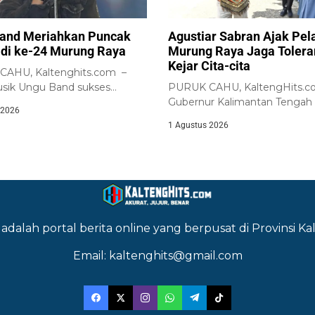
and Meriahkan Puncak
Agustiar Sabran Ajak Pel
adi ke-24 Murung Raya
Murung Raya Jaga Tolera
Kejar Cita-cita
AHU, Kaltenghits.com –
sik Ungu Band sukses
PURUK CAHU, KaltengHits.c
r ribuan masyarakat...
Gubernur Kalimantan Tengah
 2026
Agustiar Sabran bersama jajara
1 Agustus 2026
adalah portal berita online yang berpusat di Provinsi 
Email: kaltenghits@gmail.com