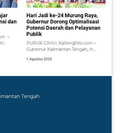
ajar
Hari Jadi ke-24 Murung Raya,
nsi dan
Gubernur Dorong Optimalisasi
Potensi Daerah dan Pelayanan
Publik
om –
 H
PURUK CAHU, Kaltenghits.com –
n...
Gubernur Kalimantan Tengah, H.
Agustiar Sabran, memimpin Upacara...
1 Agustus 2026
Kalimantan Tengah