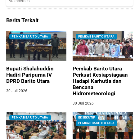
Berita Terkait
PEMKAB BARITO UTARA
PEMKAB BARITO UTARA
Bupati Shalahuddin
Pemkab Barito Utara
Hadiri Paripurna IV
Perkuat Kesiapsiagaan
DPRD Barito Utara
Hadapi Karhutla dan
Bencana
30 Juli 2026
Hidrometeorologi
30 Juli 2026
PEMKAB BARITO UTARA
EKSEKUTIF
PEMKAB BARITO UTARA