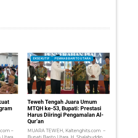
EKSEKUTIF
PEMKAB BARITO UTARA
kuat
Teweh Tengah Juara Umum
ogram
MTQH ke-53, Bupati: Prestasi
Harus Diiringi Pengamalan Al-
Qur’an
.com –
MUARA TEWEH, Kaltenghits.com –
 Utara
Bupati Barito Utara, H. Shalahuddin,