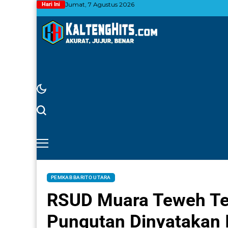
Jumat, 7 Agustus 2026
Hari Ini
PEMKAB BARITO UTARA
RSUD Muara Teweh Teg
Pungutan Dinyatakan I