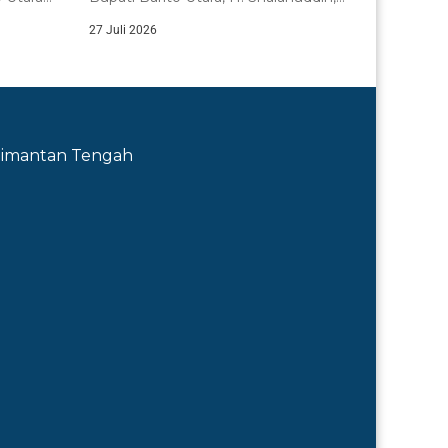
a...
secara resmi menutup...
27 Juli 2026
Kalimantan Tengah