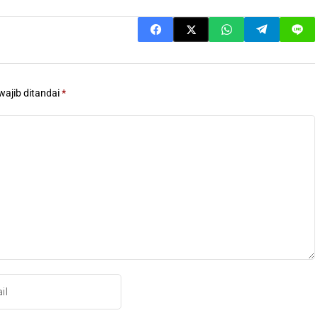
wajib ditandai
*