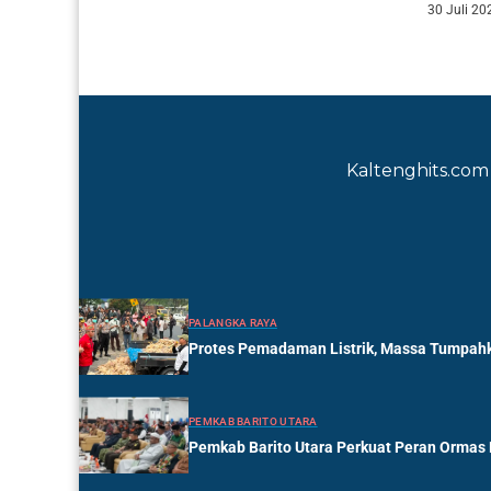
30 Juli 20
memperk
Kaltenghits.com 
PALANGKA RAYA
Protes Pemadaman Listrik, Massa Tumpahk
PEMKAB BARITO UTARA
Pemkab Barito Utara Perkuat Peran Ormas