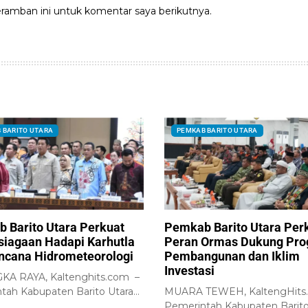
ramban ini untuk komentar saya berikutnya.
 BARITO UTARA
PEMKAB BARITO UTARA
 Barito Utara Perkuat
Pemkab Barito Utara Per
siagaan Hadapi Karhutla
Peran Ormas Dukung Pr
ncana Hidrometeorologi
Pembangunan dan Iklim
Investasi
A RAYA, Kaltenghits.com –
tah Kabupaten Barito Utara
MUARA TEWEH, KaltengHits
skan komitmennya untuk
Pemerintah Kabupaten Barito