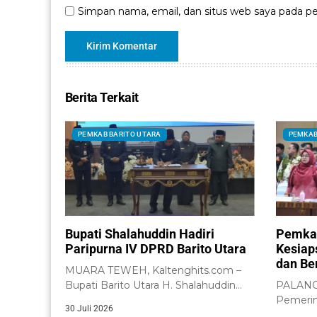
Simpan nama, email, dan situs web saya pada pe
Berita Terkait
PEMKAB BARITO UTARA
PEMKAB
Bupati Shalahuddin Hadiri
Pemkab
Paripurna IV DPRD Barito Utara
Kesiap
dan Be
MUARA TEWEH, Kaltenghits.com –
Bupati Barito Utara H. Shalahuddin
PALANGK
menghadiri Rapat Paripurna IV...
Pemerin
30 Juli 2026
menega