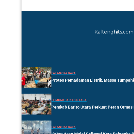
Kaltenghits.com 
PALANGKA RAYA
Protes Pemadaman Listrik, Massa Tumpahk
PEMKAB BARITO UTARA
Pemkab Barito Utara Perkuat Peran Ormas
PALANGKA RAYA