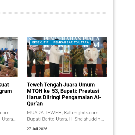
EKSEKUTIF
PEMKAB BARITO UTARA
kuat
Teweh Tengah Juara Umum
ogram
MTQH ke-53, Bupati: Prestasi
Harus Diiringi Pengamalan Al-
Qur’an
.com –
MUARA TEWEH, Kaltenghits.com –
 Utara
Bupati Barito Utara, H. Shalahuddin,
a...
secara resmi menutup...
27 Juli 2026