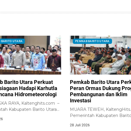
 BARITO UTARA
PEMKAB BARITO UTARA
 Barito Utara Perkuat
Pemkab Barito Utara Per
siagaan Hadapi Karhutla
Peran Ormas Dukung Pr
ncana Hidrometeorologi
Pembangunan dan Iklim
Investasi
A RAYA, Kaltenghits.com –
tah Kabupaten Barito Utara
MUARA TEWEH, KaltengHits
skan komitmennya untuk
Pemerintah Kabupaten Barito
26
uat...
melalui Badan Kesatuan Bangs
28 Juli 2026