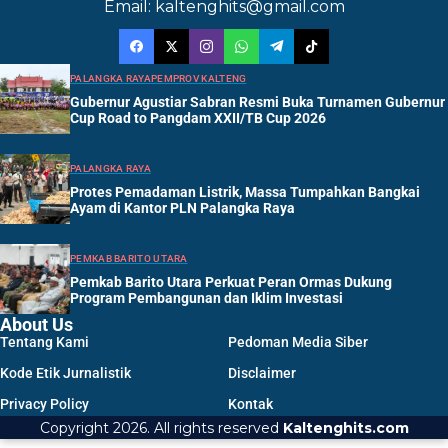
Email: kaltenghits@gmail.com
PALANGKA RAYA
PEMPROV KALTENG
Gubernur Agustiar Sabran Resmi Buka Turnamen Gubernur
Cup Road to Pangdam XXII/TB Cup 2026
PALANGKA RAYA
Protes Pemadaman Listrik, Massa Tumpahkan Bangkai
Ayam di Kantor PLN Palangka Raya
PEMKAB BARITO UTARA
Pemkab Barito Utara Perkuat Peran Ormas Dukung
Program Pembangunan dan Iklim Investasi
About Us
Tentang Kami
Pedoman Media Siber
Kode Etik Jurnalistik
Disclaimer
Privacy Policy
Kontak
Copyright 2026. All rights reserved
Kaltenghits.com