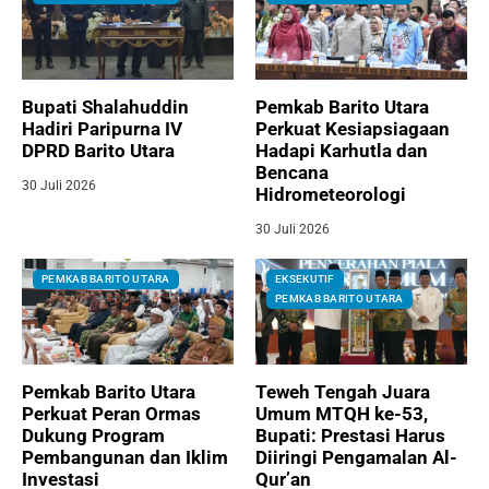
Bupati Shalahuddin
Pemkab Barito Utara
Hadiri Paripurna IV
Perkuat Kesiapsiagaan
DPRD Barito Utara
Hadapi Karhutla dan
Bencana
30 Juli 2026
Hidrometeorologi
30 Juli 2026
PEMKAB BARITO UTARA
EKSEKUTIF
PEMKAB BARITO UTARA
Pemkab Barito Utara
Teweh Tengah Juara
Perkuat Peran Ormas
Umum MTQH ke-53,
Dukung Program
Bupati: Prestasi Harus
Pembangunan dan Iklim
Diiringi Pengamalan Al-
Investasi
Qur’an