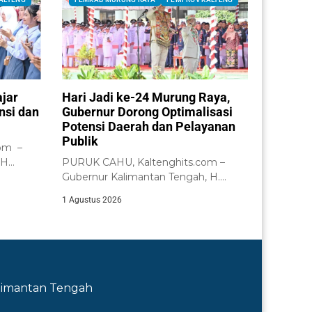
ajar
Hari Jadi ke-24 Murung Raya,
nsi dan
Gubernur Dorong Optimalisasi
Potensi Daerah dan Pelayanan
Publik
om –
 H
PURUK CAHU, Kaltenghits.com –
n...
Gubernur Kalimantan Tengah, H.
Agustiar Sabran, memimpin Upacara...
1 Agustus 2026
Kalimantan Tengah