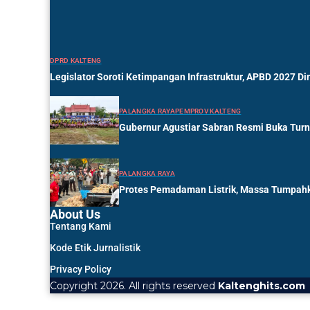
DPRD KALTENG
Legislator Soroti Ketimpangan Infrastruktur, APBD 2027 Di
PALANGKA RAYA
PEMPROV KALTENG
Gubernur Agustiar Sabran Resmi Buka Tur
PALANGKA RAYA
Protes Pemadaman Listrik, Massa Tumpahk
About Us
Tentang Kami
Kode Etik Jurnalistik
Privacy Policy
Copyright 2026. All rights reserved
Kaltenghits.com