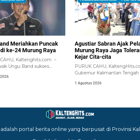
and Meriahkan Puncak
Agustiar Sabran Ajak Pel
adi ke-24 Murung Raya
Murung Raya Jaga Tolera
Kejar Cita-cita
AHU, Kaltenghits.com –
sik Ungu Band sukses
PURUK CAHU, KaltengHits.c
r ribuan masyarakat...
Gubernur Kalimantan Tengah
 2026
Agustiar Sabran bersama jajara
1 Agustus 2026
adalah portal berita online yang berpusat di Provinsi 