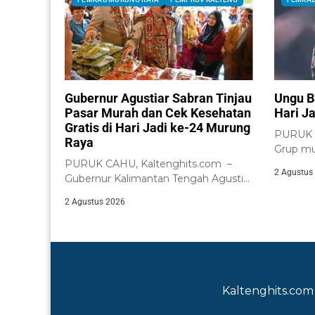
Gubernur Agustiar Sabran Tinjau
Ungu B
Pasar Murah dan Cek Kesehatan
Hari J
Gratis di Hari Jadi ke-24 Murung
PURUK C
Raya
Grup mu
PURUK CAHU, Kaltenghits.com –
menghibu
2 Agustus
Gubernur Kalimantan Tengah Agustiar
Sabran meninjau langsung
2 Agustus 2026
pelaksanaan...
Kaltenghits.com 