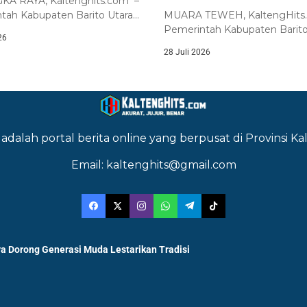
A RAYA, Kaltenghits.com –
tah Kabupaten Barito Utara
MUARA TEWEH, KaltengHits
skan komitmennya untuk
Pemerintah Kabupaten Barito
26
uat...
melalui Badan Kesatuan Bangs
28 Juli 2026
adalah portal berita online yang berpusat di Provinsi 
Email: kaltenghits@gmail.com
a Dorong Generasi Muda Lestarikan Tradisi