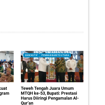
EKSEKUTIF
PEMKAB BARITO UTARA
kuat
Teweh Tengah Juara Umum
ogram
MTQH ke-53, Bupati: Prestasi
Harus Diiringi Pengamalan Al-
Qur’an