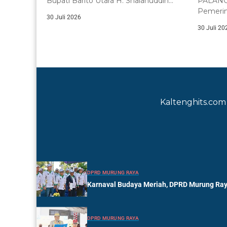
Bupati Barito Utara H. Shalahuddin
PALANGK
menghadiri Rapat Paripurna IV...
Pemerin
30 Juli 2026
menega
30 Juli 20
memperk
Kaltenghits.com 
DPRD MURUNG RAYA
Karnaval Budaya Meriah, DPRD Murung Ray
DPRD MURUNG RAYA