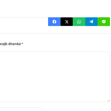
wajib ditandai
*