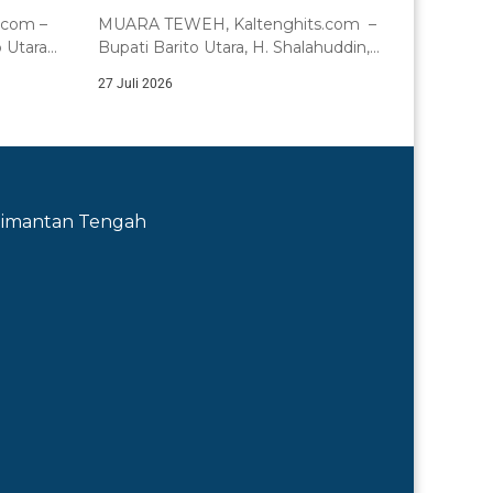
.com –
MUARA TEWEH, Kaltenghits.com –
 Utara
Bupati Barito Utara, H. Shalahuddin,
a...
secara resmi menutup...
27 Juli 2026
Kalimantan Tengah