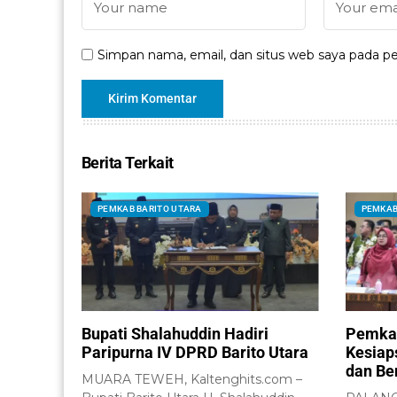
Simpan nama, email, dan situs web saya pada pe
Berita Terkait
PEMKAB BARITO UTARA
PEMKAB
Bupati Shalahuddin Hadiri
Pemkab
Paripurna IV DPRD Barito Utara
Kesiap
dan Be
MUARA TEWEH, Kaltenghits.com –