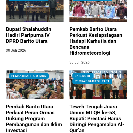
Bupati Shalahuddin
Pemkab Barito Utara
Hadiri Paripurna IV
Perkuat Kesiapsiagaan
DPRD Barito Utara
Hadapi Karhutla dan
Bencana
30 Juli 2026
Hidrometeorologi
30 Juli 2026
PEMKAB BARITO UTARA
EKSEKUTIF
PEMKAB BARITO UTARA
Pemkab Barito Utara
Teweh Tengah Juara
Perkuat Peran Ormas
Umum MTQH ke-53,
Dukung Program
Bupati: Prestasi Harus
Pembangunan dan Iklim
Diiringi Pengamalan Al-
Investasi
Qur’an